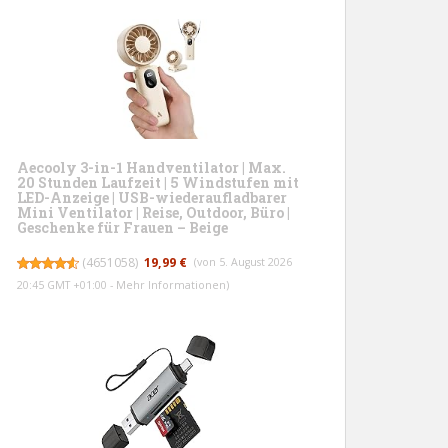
Aecooly 3-in-1 Handventilator | Max.
20 Stunden Laufzeit | 5 Windstufen mit
LED-Anzeige | USB-wiederaufladbarer
Mini Ventilator | Reise, Outdoor, Büro |
Geschenke für Frauen – Beige
(
4651058
)
19,99 €
(von 5. August 2026
20:45 GMT +01:00 -
Mehr Informationen
)