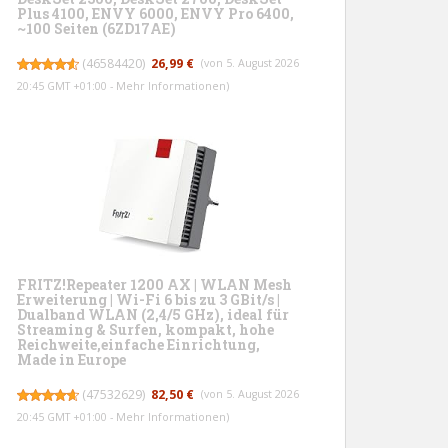
Plus 4100, ENVY 6000, ENVY Pro 6400,
~100 Seiten (6ZD17AE)
(
46584420
)
26,99 €
(von 5. August 2026
20:45 GMT +01:00 -
Mehr Informationen
)
FRITZ!Repeater 1200 AX | WLAN Mesh
Erweiterung | Wi-Fi 6 bis zu 3 GBit/s |
Dualband WLAN (2,4/5 GHz), ideal für
Streaming & Surfen, kompakt, hohe
Reichweite,einfache Einrichtung,
Made in Europe
(
47532629
)
82,50 €
(von 5. August 2026
20:45 GMT +01:00 -
Mehr Informationen
)