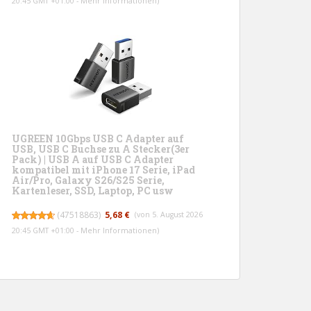
20:45 GMT +01:00 -
Mehr Informationen
)
UGREEN 10Gbps USB C Adapter auf
USB, USB C Buchse zu A Stecker(3er
Pack) | USB A auf USB C Adapter
kompatibel mit iPhone 17 Serie, iPad
Air/Pro, Galaxy S26/S25 Serie,
Kartenleser, SSD, Laptop, PC usw
(
47518863
)
5,68 €
(von 5. August 2026
20:45 GMT +01:00 -
Mehr Informationen
)