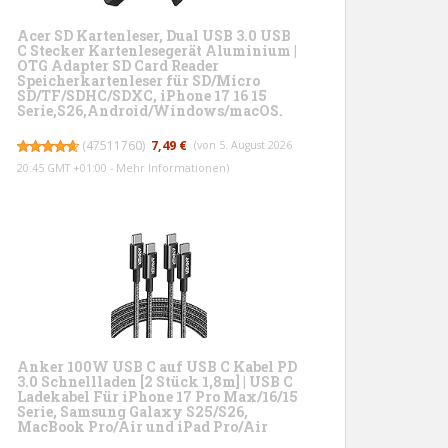
Acer SD Kartenleser, Dual USB 3.0 USB
C Stecker Kartenlesegerät Aluminium |
OTG Adapter SD Card Reader
Speicherkartenleser für SD/Micro
SD/TF/SDHC/SDXC, iPhone 17 16 15
Serie,S26,Android/Windows/macOS.
(
47511760
)
7,49 €
(von 5. August 2026
20:45 GMT +01:00 -
Mehr Informationen
)
Anker 100W USB C auf USB C Kabel PD
3.0 Schnellladen [2 Stück 1,8m] | USB C
Ladekabel Für iPhone 17 Pro Max/16/15
Serie, Samsung Galaxy S25/S26,
MacBook Pro/Air und iPad Pro/Air