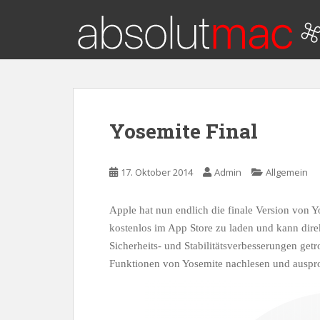
S
k
i
p
t
o
m
a
Yosemite Final
i
n
c
17. Oktober 2014
Admin
Allgemein
o
n
Apple hat nun endlich die finale Version von Y
t
kostenlos im App Store zu laden und kann direk
e
Sicherheits- und Stabilitätsverbesserungen get
n
Funktionen von Yosemite nachlesen und auspr
t