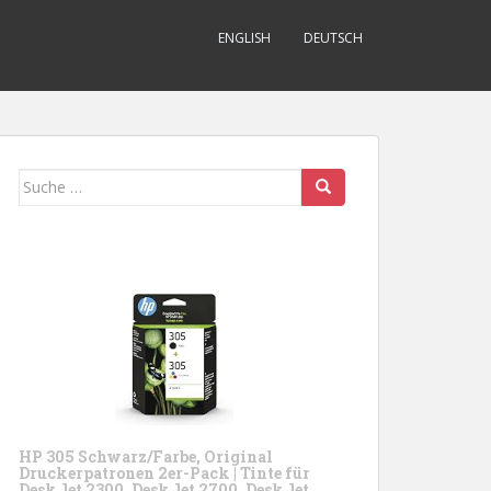
ENGLISH
DEUTSCH
Suche
nach:
HP 305 Schwarz/Farbe, Original
Druckerpatronen 2er-Pack | Tinte für
DeskJet 2300, DeskJet 2700, DeskJet