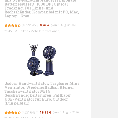
mit USB-Nano-Empfänger | 12 Monate
Batterielaufzeit, 1000 DPI Optical
Tracking, Für Links- und
Rechtshänder, Kompatibel mit PC, Mac,
Laptop - Grau
(
45591460
)
9,49 €
(von 5. August 2026
20:45 GMT +01:00 -
Mehr Informationen
)
Jsdoin Handventilator, Tragbarer Mini
Ventilator, Wiederaufladbar, Kleiner
Taschenventilator Mit 5
Geschwindigkeitsstufen, Faltbarer
USB-Ventilator für Büro, Outdoor
(Dunkelblau)
(
45516434
)
19,98 €
(von 5. August 2026