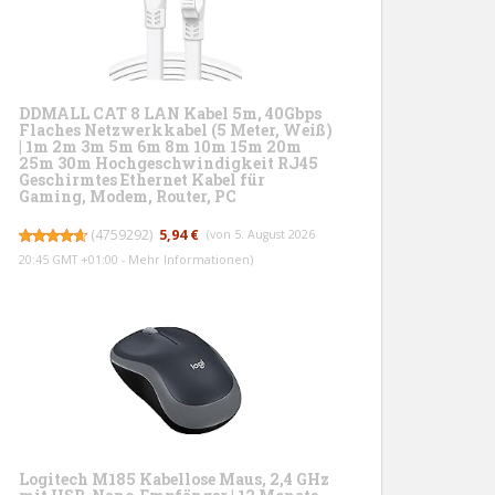
DDMALL CAT 8 LAN Kabel 5m, 40Gbps
Flaches Netzwerkkabel (5 Meter, Weiß)
| 1m 2m 3m 5m 6m 8m 10m 15m 20m
25m 30m Hochgeschwindigkeit RJ45
Geschirmtes Ethernet Kabel für
Gaming, Modem, Router, PC
(
4759292
)
5,94 €
(von 5. August 2026
20:45 GMT +01:00 -
Mehr Informationen
)
Logitech M185 Kabellose Maus, 2,4 GHz