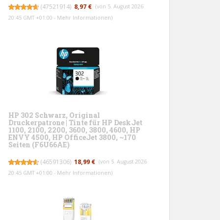
(
47521914
)
8,97 €
(von 5. August 2026
20:45 GMT +01:00 -
Mehr Informationen
)
HP 302 Schwarz, Original
Druckerpatrone | Tinte für HP DeskJet
1100, 2100, 2200, 3600, 3800, 4600, HP
ENVY 4500, HP OfficeJet 3800, ~170
Seiten (F6U66AE)
(
46591306
)
18,99 €
(von 5. August 2026
20:45 GMT +01:00 -
Mehr Informationen
)