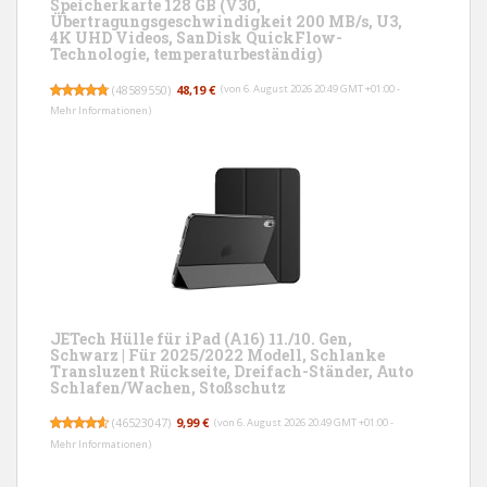
Speicherkarte 128 GB (V30,
Übertragungsgeschwindigkeit 200 MB/s, U3,
4K UHD Videos, SanDisk QuickFlow-
Technologie, temperaturbeständig)
(
48589550
)
48,19 €
(von 6. August 2026 20:49 GMT +01:00 -
Mehr Informationen
)
JETech Hülle für iPad (A16) 11./10. Gen,
Schwarz | Für 2025/2022 Modell, Schlanke
Transluzent Rückseite, Dreifach-Ständer, Auto
Schlafen/Wachen, Stoßschutz
(
46523047
)
9,99 €
(von 6. August 2026 20:49 GMT +01:00 -
Mehr Informationen
)