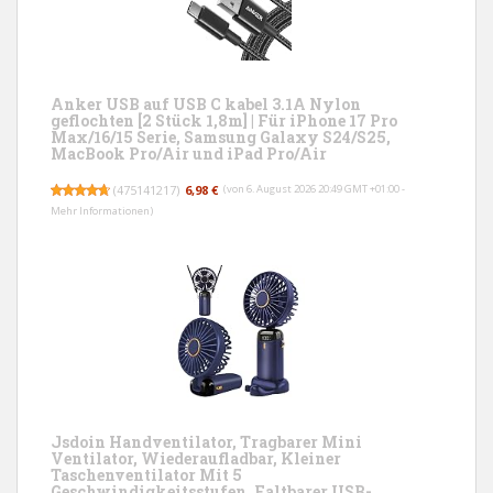
Anker USB auf USB C kabel 3.1A Nylon
geflochten [2 Stück 1,8m] | Für iPhone 17 Pro
Max/16/15 Serie, Samsung Galaxy S24/S25,
MacBook Pro/Air und iPad Pro/Air
(
475141217
)
6,98 €
(von 6. August 2026 20:49 GMT +01:00 -
Mehr Informationen
)
Jsdoin Handventilator, Tragbarer Mini
Ventilator, Wiederaufladbar, Kleiner
Taschenventilator Mit 5
Geschwindigkeitsstufen, Faltbarer USB-