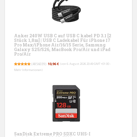
Anker 240W USB C auf USB C kabel PD 3.1 [2
Stück 1,8m] | USB C Ladekabel Für iPhone 17
Pro Max/iPhone Air/16/15 Serie, Samsung
Galaxy S25/S26, MacBook Pro/Air und iPad
Pro/Air
(
4856039
)
10,96 €
(von 6. August 2026 20:49 GMT +01:00 -
Mehr Informationen
)
SanDisk Extreme PRO SDXC UHS-I