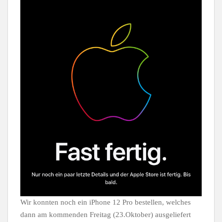
Wir konnten noch ein iPhone 12 Pro bestellen, welches
dann am kommenden Freitag (23.Oktober) ausgeliefert