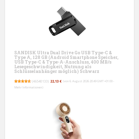
SANDISK Ultra Dual Drive Go USB Type-C &
Type A, 128 GB (Android Smartphone Speicher,
USB Type-C & Type-A-Anschluss, 400 MB/s
Lesegeschwindigkeit, Nutzung als
Schlüsselanhänger möglich) Schwarz
(
46540133
)
22,13 €
(von 6. August 2026 20:49 GMT +01:00 -
Mehr Informationen
)