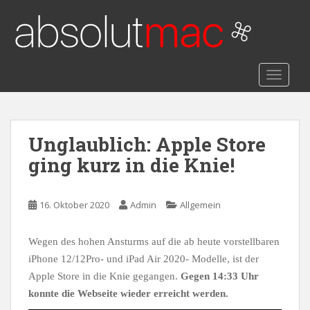
S
k
i
p
t
TOGGLE
o
m
a
i
Unglaublich: Apple Store
n
ging kurz in die Knie!
c
o
n
16. Oktober 2020
Admin
Allgemein
t
e
Wegen des hohen Ansturms auf die ab heute vorstellbaren
n
iPhone 12/12Pro- und iPad Air 2020- Modelle, ist der
t
Apple Store in die Knie gegangen.
Gegen 14:33 Uhr
konnte die Webseite wieder erreicht werden.