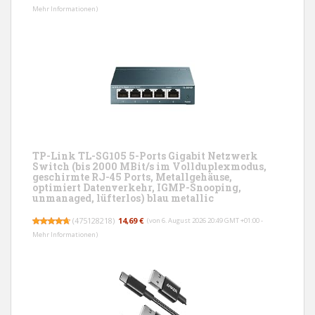
Mehr Informationen
)
TP-Link TL-SG105 5-Ports Gigabit Netzwerk
Switch (bis 2000 MBit/s im Vollduplexmodus,
geschirmte RJ-45 Ports, Metallgehäuse,
optimiert Datenverkehr, IGMP-Snooping,
unmanaged, lüfterlos) blau metallic
(
475128218
)
14,69 €
(von 6. August 2026 20:49 GMT +01:00 -
Mehr Informationen
)