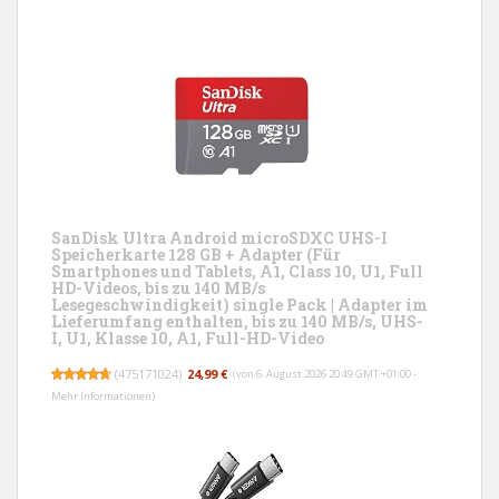
SanDisk Ultra Android microSDXC UHS-I
Speicherkarte 128 GB + Adapter (Für
Smartphones und Tablets, A1, Class 10, U1, Full
HD-Videos, bis zu 140 MB/s
Lesegeschwindigkeit) single Pack | Adapter im
Lieferumfang enthalten, bis zu 140 MB/s, UHS-
I, U1, Klasse 10, A1, Full-HD-Video
(
475171024
)
24,99 €
(von 6. August 2026 20:49 GMT +01:00 -
Mehr Informationen
)