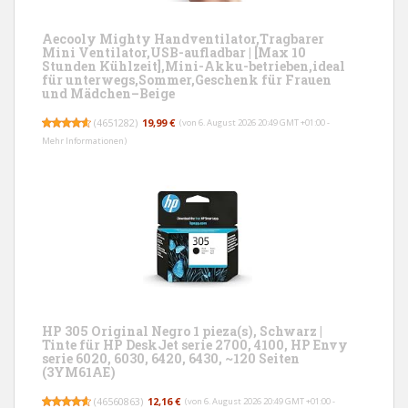
Aecooly Mighty Handventilator,Tragbarer
Mini Ventilator,USB-aufladbar | [Max 10
Stunden Kühlzeit],Mini-Akku-betrieben,ideal
für unterwegs,Sommer,Geschenk für Frauen
und Mädchen–Beige
(
4651282
)
19,99 €
(von 6. August 2026 20:49 GMT +01:00 -
Mehr Informationen
)
HP 305 Original Negro 1 pieza(s), Schwarz |
Tinte für HP DeskJet serie 2700, 4100, HP Envy
serie 6020, 6030, 6420, 6430, ~120 Seiten
(3YM61AE)
(
46560863
)
12,16 €
(von 6. August 2026 20:49 GMT +01:00 -