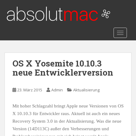
S
k
i
p
t
TOGGLE
o
m
a
i
OS X Yosemite 10.10.3
n
neue Entwicklerversion
c
o
n
23. März 2015
Admin
Aktualisierung
t
e
Mit hoher Schlagzahl bringt Apple neue Versionen von OS
n
X 10.10.3 für Entwickler raus. Aktuell ist auch ein neues
t
Recovery System 3.0 in der Aktualisierung. Was die neue
Version (14D113C) außer den Verbesserungen und