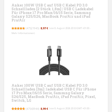
Anker 100W USB C auf USB C Kabel PD 3.0
Schnellladen [2 Stück 1,8m] | USB C Ladekabel
Für iPhone 17 Pro Max/16/15 Serie, Samsung
Galaxy S25/S26, MacBook Pro/Air und iPad
Pro/Air
(
47521945
)
8,97 €
(von 8. August 2026 20:53 GMT +01:00 -
Mehr Informationen
)
Anker 100W USB C auf USB C Kabel PD 3.0
Schnellladen [3m] | ladekabel USB C Für iPhone
17 Pro Max/16/15 Serie, Samsung Galaxy
S24/S25, MacBook Pro/Air, iPad Pro/Air, Pixel,
Switch, LG
(
47543944
)
8,99 €
(von 8. August 2026 20:53 GMT +01:00 -