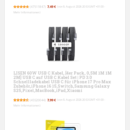
(
47511847
)
7,49 €
(von 8. August 2026 20:53 GMT +01:00 -
Mehr Informationen
)
LISEN 60W USB C Kabel, [4er Pack, 0,5M 1M 1M
2M] USB C auf USB C Kabel Set | PD 3.0
Schnellladekabel USB C für iPhone 17 Pro Max
Zubehör,iPhone 16 15,Switch,Samsung Galaxy
S25,Pixel,MacBook,iPad,Xiaomi
(
45520044
)
7,99 €
(von 8. August 2026 20:53 GMT +01:00 -
Mehr Informationen
)