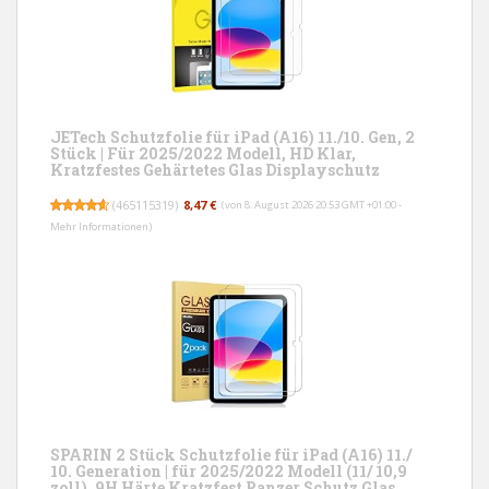
JETech Schutzfolie für iPad (A16) 11./10. Gen, 2
Stück | Für 2025/2022 Modell, HD Klar,
Kratzfestes Gehärtetes Glas Displayschutz
(
465115319
)
8,47 €
(von 8. August 2026 20:53 GMT +01:00 -
Mehr Informationen
)
SPARIN 2 Stück Schutzfolie für iPad (A16) 11./
10. Generation | für 2025/2022 Modell (11/ 10,9
zoll), 9H Härte Kratzfest Panzer Schutz Glas