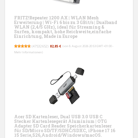
FRITZ!Repeater 1200 AX | WLAN Mesh
Erweiterung | Wi-Fi 6 bis zu 3 GBit/s | Dualband
WLAN (2,4/5 GHz), ideal für Streaming &
Surfen, kompakt, hohe Reichweite,einfache
Einrichtung, Made in Europe
(
47532652
)
82,85 €
(von 8. August 2026 20:53 GMT +01:00 -
Mehr Informationen
)
Acer SD Kartenleser, Dual USB 3.0 USB C
Stecker Kartenlesegerät Aluminium | OTG
Adapter SD Card Reader Speicherkartenleser
für SD/Micro SD/TF/SDHC/SDXC, iPhone 17 16
15 Serie,S26,Android/Windows/macOS.