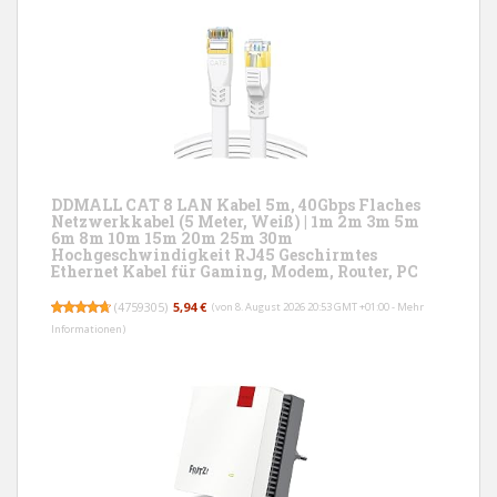
DDMALL CAT 8 LAN Kabel 5m, 40Gbps Flaches
Netzwerkkabel (5 Meter, Weiß) | 1m 2m 3m 5m
6m 8m 10m 15m 20m 25m 30m
Hochgeschwindigkeit RJ45 Geschirmtes
Ethernet Kabel für Gaming, Modem, Router, PC
(
4759305
)
5,94 €
(von 8. August 2026 20:53 GMT +01:00 -
Mehr
Informationen
)