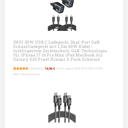
INIU 30W USB C Ladegerät, Dual-Port GaN
Schnellladegerät mit 1,5m 60W Kabel |
Intelligentem Geräteschutz, GaN-Technologie,
für iPhone 17 16 Pro Max iPad MacBook Air
Galaxy S26 Pixel Xiaomi 2-Pack Schwarz
(
4653613
)
14,96 €
(von 8. August 2026 20:53 GMT +01:00 -
Mehr Informationen
)