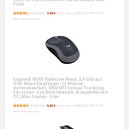
Folie
(
44528392
)
7,99 €
(von 8. August 2026 20:53 GMT +01:00 -
Mehr Informationen
)
Logitech M185 Kabellose Maus, 2,4 GHz mit
USB-Nano-Empfänger | 12 Monate
Batterielaufzeit, 1000 DPI Optical Tracking,
Für Links- und Rechtshänder, Kompatibel mit
PC, Mac, Laptop - Grau
(
45591454
)
9,60 €
(von 8. August 2026 20:53 GMT +01:00 -
Mehr Informationen
)