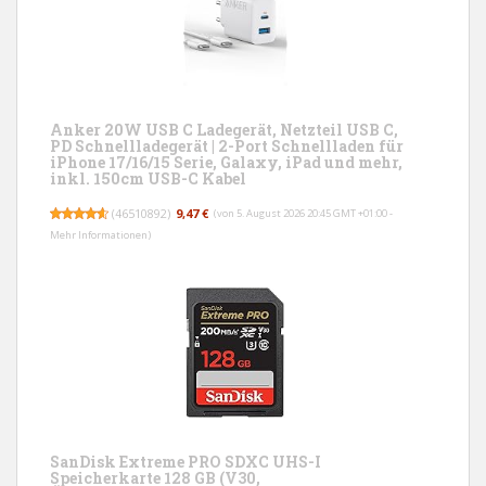
Anker 20W USB C Ladegerät, Netzteil USB C,
PD Schnellladegerät | 2-Port Schnellladen für
iPhone 17/16/15 Serie, Galaxy, iPad und mehr,
inkl. 150cm USB-C Kabel
(
46510892
)
9,47 €
(von 5. August 2026 20:45 GMT +01:00 -
Mehr Informationen
)
SanDisk Extreme PRO SDXC UHS-I
Speicherkarte 128 GB (V30,