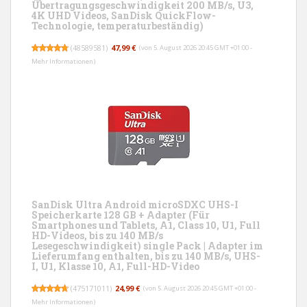
Übertragungsgeschwindigkeit 200 MB/s, U3,
4K UHD Videos, SanDisk QuickFlow-
Technologie, temperaturbeständig)
(
48589581
)
47,99 €
(von 5. August 2026 20:45 GMT +01:00 -
Mehr Informationen
)
SanDisk Ultra Android microSDXC UHS-I
Speicherkarte 128 GB + Adapter (Für
Smartphones und Tablets, A1, Class 10, U1, Full
HD-Videos, bis zu 140 MB/s
Lesegeschwindigkeit) single Pack | Adapter im
Lieferumfang enthalten, bis zu 140 MB/s, UHS-
I, U1, Klasse 10, A1, Full-HD-Video
(
475171011
)
24,99 €
(von 5. August 2026 20:45 GMT +01:00 -
Mehr Informationen
)