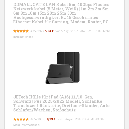
DDMALL CAT 8 LAN Kabel 5m, 40Gbps Flaches
Netzwerkkabel (5 Meter, Weiß) | 1m 2m 3m 5m
6m 8m 10m 15m 20m 25m 30m
Hochgeschwindigkeit RJ45 Geschirmtes
Ethernet Kabel für Gaming, Modem, Router, PC
(
4759292
)
5,94 €
(von 5. August 2026 20:45 GMT +01:00 -
Mehr
Informationen
)
JETech Hülle für iPad (A16) 11./10. Gen,
Schwarz | Für 2025/2022 Modell, Schlanke
Transluzent Rückseite, Dreifach-Ständer, Auto
Schlafen/Wachen, Stoßschutz
(
46523033
)
9,99 €
(von 5. August 2026 20:45 GMT +01:00 -
Mehr Informationen
)