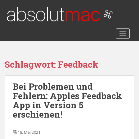
S
k
i
p
t
TOGGLE
o
m
a
i
Schlagwort:
Feedback
n
c
o
Bei Problemen und
n
Fehlern: Apples Feedback
t
App in Version 5
e
n
erschienen!
t
18. Mai 2021