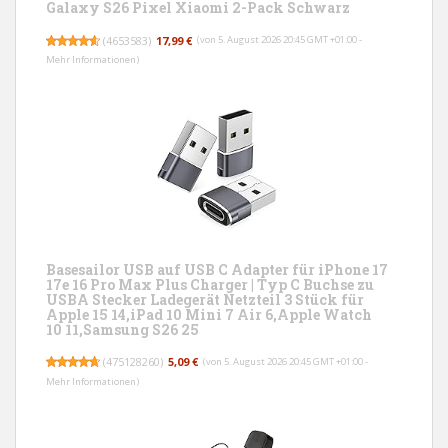
Galaxy S26 Pixel Xiaomi 2-Pack Schwarz
(
4653583
)
17,99 €
(von 5. August 2026 20:45 GMT +01:00 -
Mehr Informationen
)
Basesailor USB auf USB C Adapter für iPhone 17
17e 16 Pro Max Plus Charger | Typ C Buchse zu
USBA Stecker Ladegerät Netzteil 3 Stück für
Apple 15 14,iPad 10 Mini 7 Air 6,Apple Watch
10 11,Samsung S26 25
(
475128260
)
5,09 €
(von 5. August 2026 20:45 GMT +01:00 -
Mehr Informationen
)