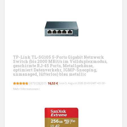
TP-Link TL-SG105 5-Ports Gigabit Netzwerk
Switch (bis 2000 MBit/s im Vollduplexmodus,
geschirmte RJ-45 Ports, Metallgehäuse,
optimiert Datenverkehr, IGMP-Snooping,
unmanaged, lüfterlos) blau metallic
(
475128207
)
16,53 €
(von 5. August 2026 20:45 GMT +01:00 -
Mehr Informationen
)