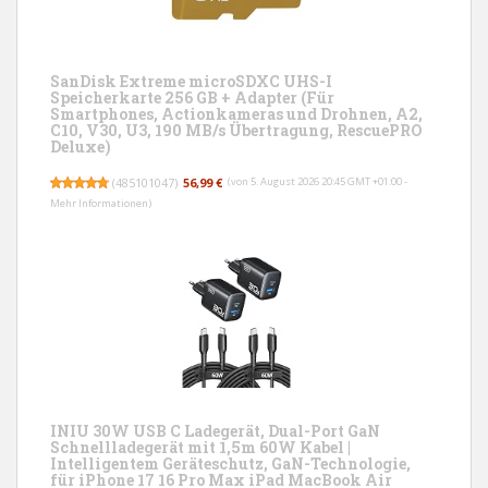
SanDisk Extreme microSDXC UHS-I
Speicherkarte 256 GB + Adapter (Für
Smartphones, Actionkameras und Drohnen, A2,
C10, V30, U3, 190 MB/s Übertragung, RescuePRO
Deluxe)
(
485101047
)
56,99 €
(von 5. August 2026 20:45 GMT +01:00 -
Mehr Informationen
)
INIU 30W USB C Ladegerät, Dual-Port GaN
Schnellladegerät mit 1,5m 60W Kabel |
Intelligentem Geräteschutz, GaN-Technologie,
für iPhone 17 16 Pro Max iPad MacBook Air