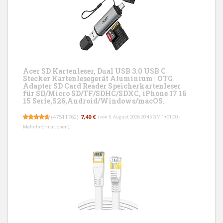
Acer SD Kartenleser, Dual USB 3.0 USB C
Stecker Kartenlesegerät Aluminium | OTG
Adapter SD Card Reader Speicherkartenleser
für SD/Micro SD/TF/SDHC/SDXC, iPhone 17 16
15 Serie,S26,Android/Windows/macOS.
(
47511760
)
7,49 €
(von 5. August 2026 20:45 GMT +01:00 -
Mehr Informationen
)