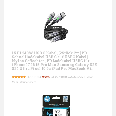
INIU 240W USB C Kabel, [2Stück 2m] PD
Schnellladekabel USB C auf USBC Kabel |
Nylon Geflochten, PD Ladekabel USBC für
iPhone 17 16 15 Pro Max Samsung Galaxy S25
S24 Ultra Pixel 10 9a iPad Pro MacBook Air
(
47516136
)
9,99 €
(von 6. August 2026 20:49 GMT +01:00 -
Mehr Informationen
)