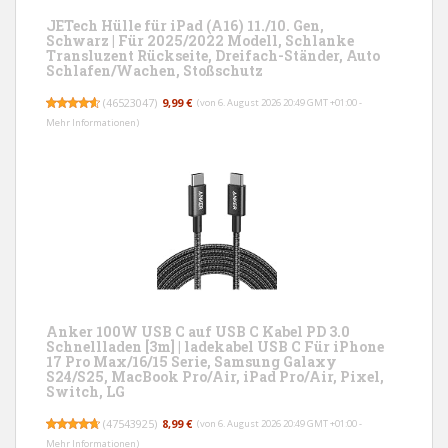
JETech Hülle für iPad (A16) 11./10. Gen,
Schwarz | Für 2025/2022 Modell, Schlanke
Transluzent Rückseite, Dreifach-Ständer, Auto
Schlafen/Wachen, Stoßschutz
(
46523047
)
9,99 €
(von 6. August 2026 20:49 GMT +01:00 -
Mehr Informationen
)
Anker 100W USB C auf USB C Kabel PD 3.0
Schnellladen [3m] | ladekabel USB C Für iPhone
17 Pro Max/16/15 Serie, Samsung Galaxy
S24/S25, MacBook Pro/Air, iPad Pro/Air, Pixel,
Switch, LG
(
47543925
)
8,99 €
(von 6. August 2026 20:49 GMT +01:00 -
Mehr Informationen
)