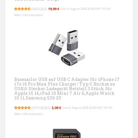
(
4651282
)
19,99 €
(von 6. August 2026 20:49 GMT +01:00 -
Mehr Informationen
)
Basesailor USB auf USB C Adapter für iPhone 17
17e 16 Pro Max Plus Charger | Typ C Buchse zu
USBA Stecker Ladegerät Netzteil 3 Stück für
Apple 15 14,iPad 10 Mini 7 Air 6,Apple Watch
10 11,Samsung S26 25
(
475128282
)
5,09 €
(von 6. August 2026 20:49 GMT +01:00 -
Mehr Informationen
)