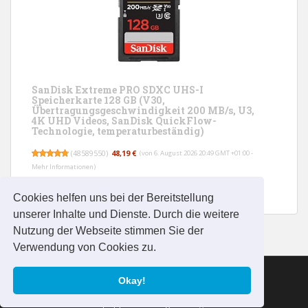
SanDisk Extreme PRO SDXC UHS-I
Speicherkarte 128 GB (V30,
Übertragungsgeschwindigkeit 200 MB/s, U3,
4K UHD Videos, SanDisk QuickFlow-
Technologie, temperaturbeständig)
(
48589550
)
48,19 €
(von 6. August 2026 20:49 GMT +01:00 -
Mehr Informationen
)
Cookies helfen uns bei der Bereitstellung
unserer Inhalte und Dienste. Durch die weitere
Nutzung der Webseite stimmen Sie der
Verwendung von Cookies zu.
IMPRESSUM
Okay!
absolutMac | Apple Anleitungen
All rights reserved.