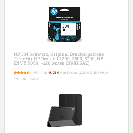
HP 304 Schwarz, Original Druckerpatrone |
Tinte für HP DeskJet 2200, 2600, 3700, HP
ENVY 5050, ~120 Seiten (N9K06AE)
(
46584416
)
15,75 €
(von 6. August 2026 20:49 GMT +01:00 -
Mehr Informationen
)