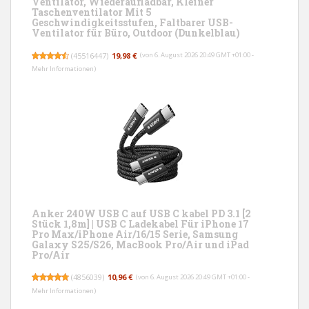
Ventilator, Wiederaufladbar, Kleiner
Taschenventilator Mit 5
Geschwindigkeitsstufen, Faltbarer USB-
Ventilator für Büro, Outdoor (Dunkelblau)
(
45516447
)
19,98 €
(von 6. August 2026 20:49 GMT +01:00 -
Mehr Informationen
)
Anker 240W USB C auf USB C kabel PD 3.1 [2
Stück 1,8m] | USB C Ladekabel Für iPhone 17
Pro Max/iPhone Air/16/15 Serie, Samsung
Galaxy S25/S26, MacBook Pro/Air und iPad
Pro/Air
(
4856039
)
10,96 €
(von 6. August 2026 20:49 GMT +01:00 -
Mehr Informationen
)