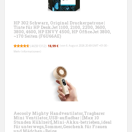
HP 302 Schwarz, Original Druckerpatrone |
Tinte für HP DeskJet 1100, 2100, 2200, 3600,
3800, 4600, HP ENVY 4500, HP OfficeJet 3800,
~170 Seiten (F6U66AE)
(
46591312
)
18,99 €
(von 6. August 2026 20:49 GMT +01:00 -
Mehr Informationen
)
Aecooly Mighty Handventilator,Tragbarer
Mini Ventilator,USB-aufladbar | [Max 10
Stunden Kühlzeit],Mini-Akku-betrieben,ideal
für unterwegs,Sommer,Geschenk für Frauen
und Mädchen–Beige