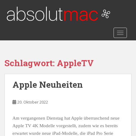
S
k
i
p
t
TOGGLE
o
m
a
i
Schlagwort:
AppleTV
n
c
o
Apple Neuheiten
n
t
e
20. Oktober 2022
n
t
Am vergangenen Dienstag hat Apple überraschend neue
Apple TV 4K Modelle vorgestellt, zudem wie es bereits
erwartet wurde neue iPad-Modelle, die iPad Pro Serie