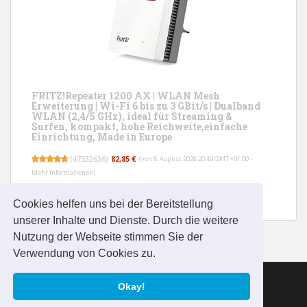
FRITZ!Repeater 1200 AX | WLAN Mesh
Erweiterung | Wi-Fi 6 bis zu 3 GBit/s | Dualband
WLAN (2,4/5 GHz), ideal für Streaming &
Surfen, kompakt, hohe Reichweite,einfache
Einrichtung, Made in Europe
(
47532636
)
82,85 €
(von 6. August 2026 20:49 GMT +01:00 -
Mehr Informationen
)
Cookies helfen uns bei der Bereitstellung
unserer Inhalte und Dienste. Durch die weitere
Nutzung der Webseite stimmen Sie der
Verwendung von Cookies zu.
IMPRESSUM
Okay!