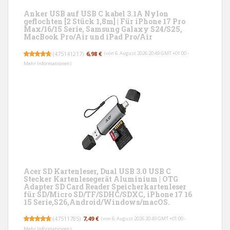
Anker USB auf USB C kabel 3.1A Nylon
geflochten [2 Stück 1,8m] | Für iPhone 17 Pro
Max/16/15 Serie, Samsung Galaxy S24/S25,
MacBook Pro/Air und iPad Pro/Air
(
475141217
)
6,98 €
(von 6. August 2026 20:49 GMT +01:00 -
Mehr Informationen
)
Acer SD Kartenleser, Dual USB 3.0 USB C
Stecker Kartenlesegerät Aluminium | OTG
Adapter SD Card Reader Speicherkartenleser
für SD/Micro SD/TF/SDHC/SDXC, iPhone 17 16
15 Serie,S26,Android/Windows/macOS.
(
47511785
)
7,49 €
(von 6. August 2026 20:49 GMT +01:00 -
Mehr Informationen
)