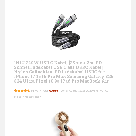
INIU 240W USB C Kabel, [2Stück 2m] PD
Schnellladekabel USB C auf USBC Kabel |
Nylon Geflochten, PD Ladekabel USBC für
iPhone 17 16 15 Pro Max Samsung Galaxy S25
S24 Ultra Pixel 10 9a iPad Pro MacBook Air
(
47516136
)
9,99 €
(von 6. August 2026 20:49 GMT +01:00 -
Mehr Informationen
)