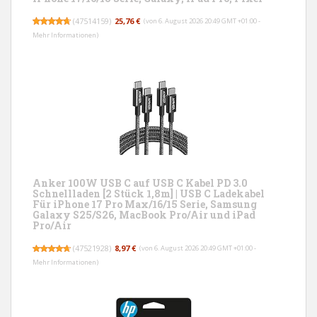
(
47514159
)
25,76 €
(von 6. August 2026 20:49 GMT +01:00 -
Mehr Informationen
)
Anker 100W USB C auf USB C Kabel PD 3.0
Schnellladen [2 Stück 1,8m] | USB C Ladekabel
Für iPhone 17 Pro Max/16/15 Serie, Samsung
Galaxy S25/S26, MacBook Pro/Air und iPad
Pro/Air
(
47521928
)
8,97 €
(von 6. August 2026 20:49 GMT +01:00 -
Mehr Informationen
)