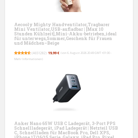
Aecooly Mighty Handventilator,Tragbarer
Mini Ventilator,USB-aufladbar | [Max 10
Stunden Kühlzeit],Mini-Akku-betrieben,ideal
für unterwegs,Sommer,Geschenk für Frauen
und Mädchen–Beige
(
4651282
)
19,99 €
(von 6. August 2026 20:49 GMT +01:00 -
Mehr Informationen
)
Anker Nano 65W USB C Ladegerät, 3-Port PPS
Schnellladegerät, iPad Ladegerät | Netzteil USB
C, Schnellladen für MacBook Pro, Dell XPS,
iPhone 17/16/15 Serie, Galaxy, iPad Pro, Pixel