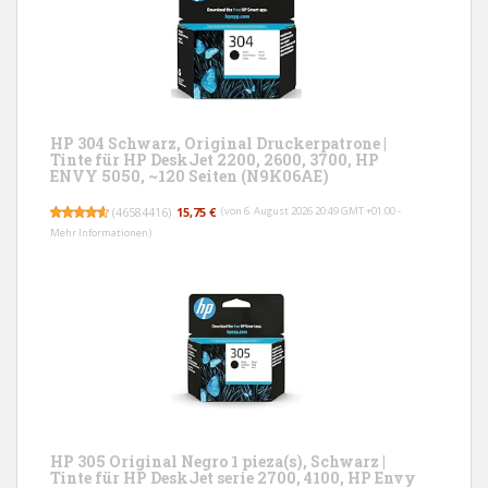
HP 304 Schwarz, Original Druckerpatrone |
Tinte für HP DeskJet 2200, 2600, 3700, HP
ENVY 5050, ~120 Seiten (N9K06AE)
(
46584416
)
15,75 €
(von 6. August 2026 20:49 GMT +01:00 -
Mehr Informationen
)
HP 305 Original Negro 1 pieza(s), Schwarz |
Tinte für HP DeskJet serie 2700, 4100, HP Envy