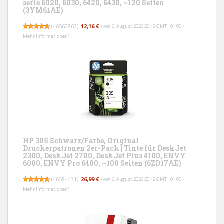
serie 6020, 6030, 6420, 6430, ~120 Seiten
(3YM61AE)
(
46560863
)
12,16 €
(von 6. August 2026 20:49 GMT +01:00 -
Mehr Informationen
)
HP 305 Schwarz/Farbe, Original
Druckerpatronen 2er-Pack | Tinte für DeskJet
2300, DeskJet 2700, DeskJet Plus 4100, ENVY
6000, ENVY Pro 6400, ~100 Seiten (6ZD17AE)
(
46584431
)
26,99 €
(von 6. August 2026 20:49 GMT +01:00 -
Mehr Informationen
)